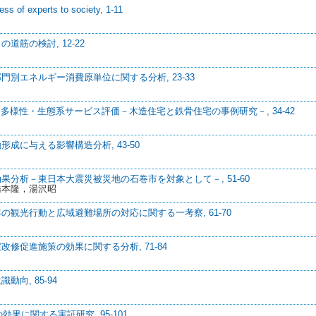
ss of experts to society, 1-11
筋の検討, 12-22
別エネルギー消費原単位に関する分析, 23-33
多様性・生態系サービス評価－木造住宅と鉄骨住宅の事例研究－, 34-42
成に与える影響構造分析, 43-50
分析－東日本大震災被災地の石巻市を対象として－, 51-60
橋本隆，湯沢昭
観光行動と広域避難場所の対応に関する一考察, 61-70
修促進施策の効果に関する分析, 71-84
向, 85-94
果に関する実証研究, 95-101