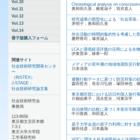
Vol.10
Chronological analysis on consciousne
奥和田久美，横尾淑子，筒井直人
Vol.11
Vol.12
研究成果の類型化による「社会実装」の道
Vol.13
茅明子，奥和田久美
Vol.14
外出活動の時間的集約性を考慮した部門
冊子版購入フォーム
桑野将司，塚井誠人
LCAと環境経済評価の活用による生物
伊東英幸，林希一郎
関連サイト
メディアが若年層の地域地震防災行動形
社会技術研究開発センタ
川本清美
ー
（RISTEX）
避難行動データに基づく防災対策の効果
J-STAGE：
森田哲夫，長谷川弘樹，塚田伸也，
社会技術研究論文集
東京都区部における訪日外国人旅行客の
片桐由希子，清水哲夫，河東宗平
社会技術研究会
事務局
自治体間の比較に基づく木造住宅耐震改
中川善典，和田直人
113-8656
東京都文京区本郷
原子力学会員の原子力利用に対する意識動
7-3-1
篠田佳彦，川本義海
東京大学大学院
工学系研究科
VOCに関する自主的取組みと法規制の効