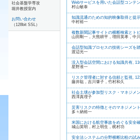
Webサービスを用いた会話型コンテンツ
社会基盤学専攻
村山敏泰
堀井教授室内
知識流通のための知的映像取得と提示, 9
お問い合わせ
中村裕一
（128bit SSL）
複数新聞記事サイトの横断検索とトピック
山田剛一，大熊耕平，増田英孝，中
会話型知識プロセスの技術シーズを踏ま
渡辺光一
没入型会話空間における知識共有, 116-
星野准一
リスク管理者に対する信頼と監視, 123-
藤井聡，吉川肇子，竹村和久
社会土壌が参加型リスク・マネジメントに
西澤真理子
災害リスクの特徴とそのマネジメント戦略,
多々納裕一
米国における航空事故をめぐる安全確保の
城山英明，村上明生，梶村功
安全法システムの分野横断比較の試み, 1