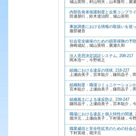
城山英明，村山明夫，山本隆司，廣
内部告発者保護制度と企業コンプライアン
田邊朋行，鈴木達治郎，城山英明
事故調査における情報の取扱いを巡って, 
服部健吾
社会安全確保のための損害保険の予防的機能
身崎成紀，城山英明，廣瀬久和
法人意思決定認証システム, 208-217
岡本浩一，今野裕之
組織における違反の現状, 218-227
上瀬由美子，宮本聡介，鎌田晶子，
組織制度・職場コミュニケーションが違反
宮本聡介，上瀬由美子，鎌田晶子，
組織風土による違反防止, 239-247
鎌田晶子，上瀬由美子，宮本聡介，
職場における違反と個人特性の関連, 24
堀洋元，上瀬由美子，下村英雄，今
職業威信と安全性拡充のための社会心理学
下村英雄，堀洋元