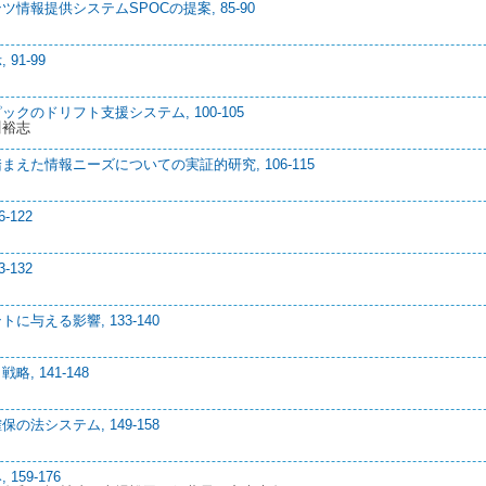
情報提供システムSPOCの提案, 85-90
1-99
のドリフト支援システム, 100-105
川裕志
えた情報ニーズについての実証的研究, 106-115
122
132
与える影響, 133-140
 141-148
法システム, 149-158
59-176