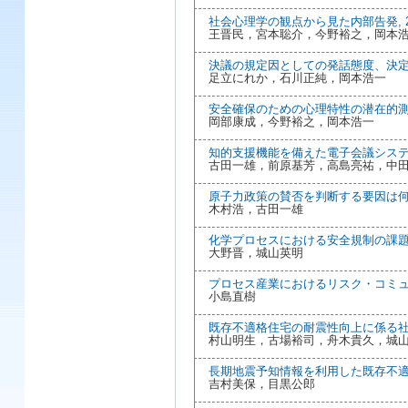
社会心理学の観点から見た内部告発, 26
王晋民，宮本聡介，今野裕之，岡本
決議の規定因としての発話態度、決定ルー
足立にれか，石川正純，岡本浩一
安全確保のための心理特性の潜在的測定の
岡部康成，今野裕之，岡本浩一
知的支援機能を備えた電子会議システム, 
古田一雄，前原基芳，高島亮祐，中
原子力政策の賛否を判断する要因は何か, 
木村浩，古田一雄
化学プロセスにおける安全規制の課題と今
大野晋，城山英明
プロセス産業におけるリスク・コミュニケ
小島直樹
既存不適格住宅の耐震性向上に係る社会技
村山明生，古場裕司，舟木貴久，城
長期地震予知情報を利用した既存不適格住
吉村美保，目黒公郎