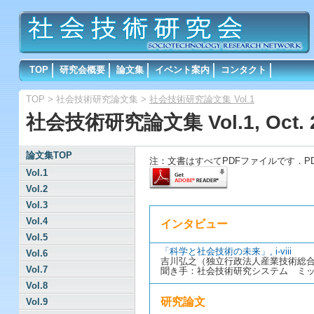
TOP
研究会概要
論文集
イベント案内
コンタクト
TOP
>
社会技術研究論文集
>
社会技術研究論文集 Vol.1
社会技術研究論文集 Vol.1, Oct. 
論文集TOP
注：文書はすべてPDFファイルです．PD
Vol.1
Vol.2
Vol.3
Vol.4
インタビュー
Vol.5
「科学と社会技術の未来」, i-viii
Vol.6
吉川弘之（独立行政法人産業技術総
Vol.7
聞き手：社会技術研究システム ミッ
Vol.8
研究論文
Vol.9