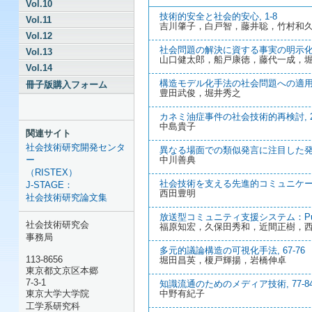
Vol.10
技術的安全と社会的安心, 1-8
Vol.11
吉川肇子，白戸智，藤井聡，竹村和
Vol.12
社会問題の解決に資する事実の明示化手法
Vol.13
山口健太郎，船戸康徳，藤代一成，
Vol.14
構造モデル化手法の社会問題への適用, 1
冊子版購入フォーム
豊田武俊，堀井秀之
カネミ油症事件の社会技術的再検討, 25
中島貴子
関連サイト
社会技術研究開発センタ
異なる場面での類似発言に注目した発話
ー
中川善典
（RISTEX）
社会技術を支える先進的コミュニケーシ
J-STAGE：
西田豊明
社会技術研究論文集
放送型コミュニティ支援システム：Public
社会技術研究会
福原知宏，久保田秀和，近間正樹，
事務局
多元的議論構造の可視化手法, 67-76
113-8656
堀田昌英，榎戸輝揚，岩橋伸卓
東京都文京区本郷
7-3-1
知識流通のためのメディア技術, 77-8
東京大学大学院
中野有紀子
工学系研究科