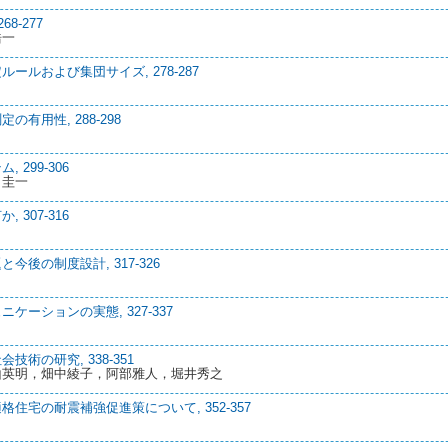
8-277
浩一
ルおよび集団サイズ, 278-287
有用性, 288-298
299-306
田圭一
307-316
後の制度設計, 317-326
ーションの実態, 327-337
術の研究, 338-351
山英明，畑中綾子，阿部雅人，堀井秀之
宅の耐震補強促進策について, 352-357