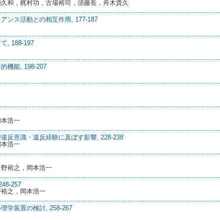
瀬久和，梶村功，古場裕司，須藤長，舟木貴久
ス活動との相互作用, 177-187
188-197
, 198-207
岡本浩一
意識・違反経験に及ぼす影響, 228-238
岡本浩一
今野裕之，岡本浩一
8-257
野裕之，岡本浩一
装置の検討, 258-267