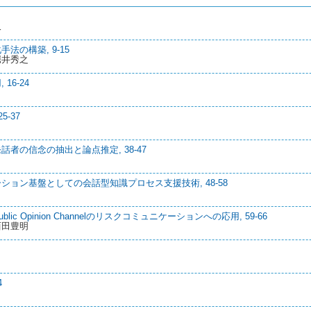
久
の構築, 9-15
堀井秀之
6-24
-37
者の信念の抽出と論点推定, 38-47
ョン基盤としての会話型知識プロセス支援技術, 48-58
 Opinion Channelのリスクコミュニケーションへの応用, 59-66
西田豊明
4